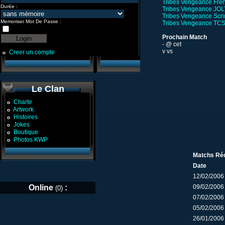
Tribes Vengeance Fre
Durée :
Tribes Vengeance JOL
Tribes Vengeance Scr
Memoriser Mot De Passe :
Tribes Vengeance TCS
Prochain Match
- @ cet
v vs
Creer un compte
o
Le Clan
Charte
o
Artwork
o
Histoires
o
Jokes
o
Boutique
o
Photos KWP
o
Matchs Réc
Date
12/02/2006
Online
:
09/02/2006
(0)
07/02/2006
05/02/2006
26/01/2006