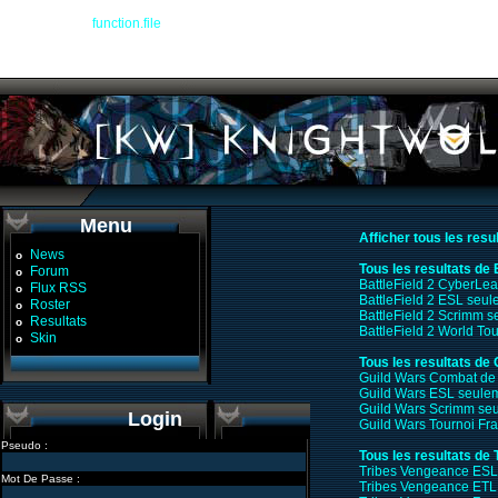
Warning
: file() [
function.file
]: Failed to enable crypto in
/devel/workspace/warplan
Warning
: file(http://www.glop.org/guildwars/ladder.php?format=txt&name=Knight%
/devel/workspace/warplanner_recap.php
on line
104
Menu
Afficher tous les resu
News
o
Tous les resultats de 
Forum
o
BattleField 2 CyberLe
Flux RSS
o
BattleField 2 ESL seu
Roster
o
BattleField 2 Scrimm 
Resultats
o
BattleField 2 World T
Skin
o
Tous les resultats de
Guild Wars Combat de
Guild Wars ESL seule
Guild Wars Scrimm se
Login
Guild Wars Tournoi F
Pseudo :
Tous les resultats de
Tribes Vengeance ESL
Mot De Passe :
Tribes Vengeance ETL